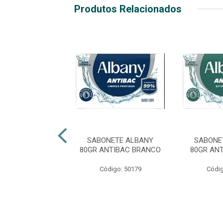
Produtos Relacionados
NETE ALBANY
SABONETE ALBANY
SABONE
ASCULINO AZUL
80GR ANTIBAC BRANCO
80GR AN
digo: 50184
Código: 50179
Códig