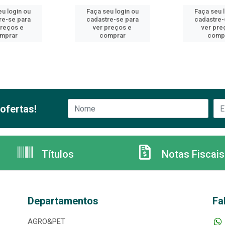
u login ou
Faça seu login ou
Faça seu 
re-se para
cadastre-se para
cadastre-
preços e
ver preços e
ver pre
mprar
comprar
comp
ofertas!
Títulos
Notas Fiscais
Departamentos
Fa
AGRO&PET