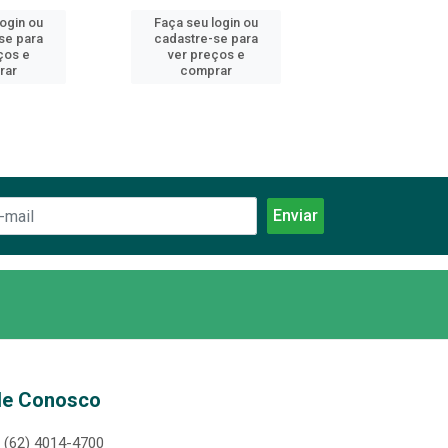
login ou
Faça seu login ou
Faça seu log
se para
cadastre-se para
cadastre-se 
ços e
ver preços e
ver preços
rar
comprar
comprar
le Conosco
(62) 4014-4700