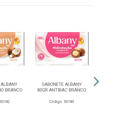
 ALBANY
SABONETE ALBANY
SABONETE A
NO BRANCO
80GR ANTIBAC BRANCO
80GR MASCULI
 50182
Código: 50183
Código: 50