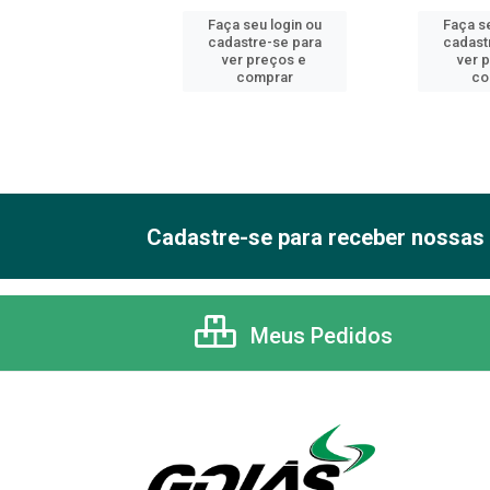
 seu login ou
Faça seu login ou
Faça se
astre-se para
cadastre-se para
cadast
er preços e
ver preços e
ver 
comprar
comprar
co
Cadastre-se para receber nossas 
Meus Pedidos