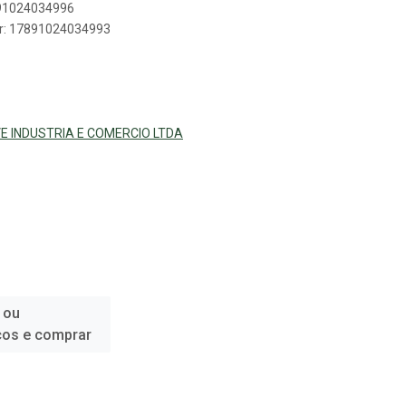
891024034996
er: 17891024034993
E INDUSTRIA E COMERCIO LTDA
 ou
ços e comprar