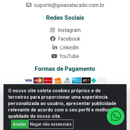
suporte@goiasatacado.com.br
Redes Sociais
Instagram
Facebook
Linkedin
YouTube
Formas de Pagamento
O nosso site coleta cookies próprios e de
terceiros para proporcionar uma experiência
Rede Brasil - Avenida Universitária, nº 3860, Jardim das
personalizada ao usuário, apresentar publicidade
Américas II Etapa - Anápolis/GO - CEP 75070-415 -
relevante de acordo com o seu perfil e melhorar a
CNPJ 07.728.073/0002-24
qualidade do nosso site.
Aceitar
Negar não essenciais