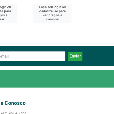
login ou
Faça seu login ou
Faça seu log
se para
cadastre-se para
cadastre-se 
ços e
ver preços e
ver preços
rar
comprar
comprar
le Conosco