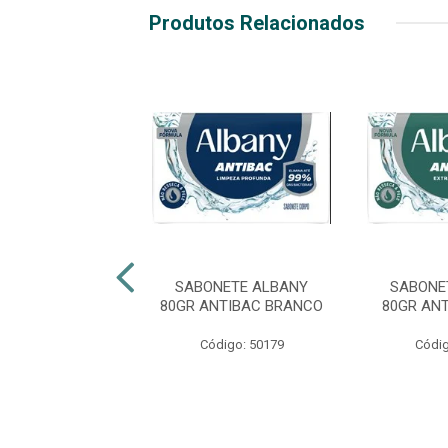
Produtos Relacionados
NETE ALBANY
SABONETE ALBANY
SABONE
ASCULINO AZUL
80GR ANTIBAC BRANCO
80GR AN
digo: 50184
Código: 50179
Códig