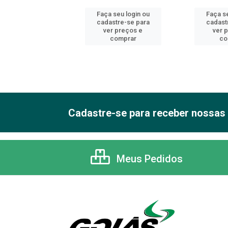
 seu login ou
Faça seu login ou
Faça se
astre-se para
cadastre-se para
cadast
er preços e
ver preços e
ver 
comprar
comprar
co
Cadastre-se para receber nossas 
Meus Pedidos