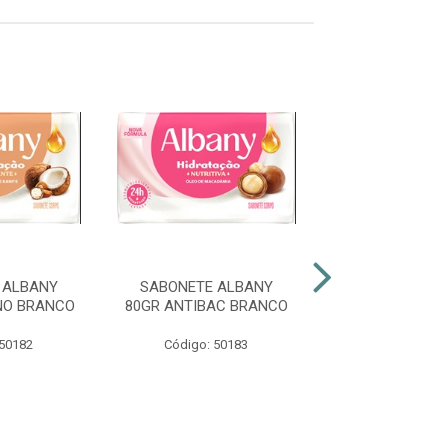
 ALBANY
SABONETE ALBANY
SABONETE A
NO BRANCO
80GR ANTIBAC BRANCO
80GR MASCULI
 50182
Código: 50183
Código: 50