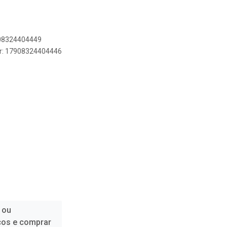
908324404449
er: 17908324404446
 ou
ços e comprar