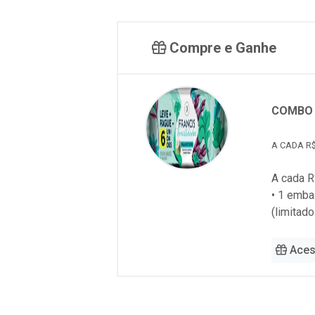
Compre e Ganhe
COMBO 
A CADA R$
A cada R
• 1 emb
(limitad
Aces