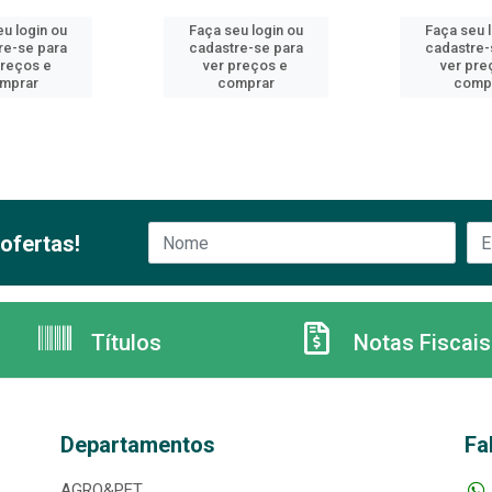
u login ou
Faça seu login ou
Faça seu 
re-se para
cadastre-se para
cadastre-
preços e
ver preços e
ver pre
mprar
comprar
comp
ofertas!
Títulos
Notas Fiscais
Departamentos
Fa
AGRO&PET