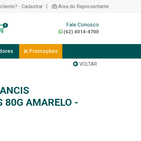
|
cliente? - Cadastrar
Área do Representante
Fale Conosco
0
(62) 4014-4700
dores
Promoções
VOLTAR
ANCIS
S 80G AMARELO -