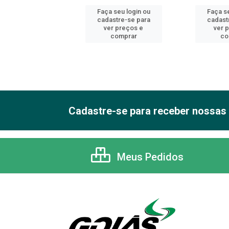
 seu login ou
Faça seu login ou
Faça se
astre-se para
cadastre-se para
cadast
er preços e
ver preços e
ver 
comprar
comprar
co
Cadastre-se para receber nossas 
Meus Pedidos