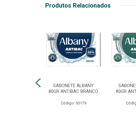
Produtos Relacionados
NETE ALBANY
SABONETE ALBANY
SABONE
ASCULINO AZUL
80GR ANTIBAC BRANCO
80GR AN
digo: 50184
Código: 50179
Códig