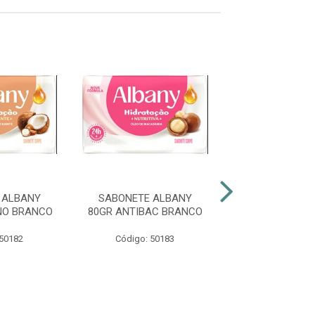
 ALBANY
SABONETE ALBANY
SABONETE A
NO BRANCO
80GR ANTIBAC BRANCO
80GR MASCULI
 50182
Código: 50183
Código: 50