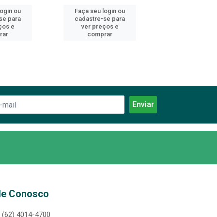
login ou
Faça seu login ou
Faça seu log
se para
cadastre-se para
cadastre-se 
ços e
ver preços e
ver preços
rar
comprar
comprar
le Conosco
(62) 4014-4700