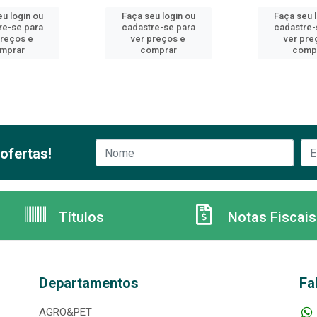
u login ou
Faça seu login ou
Faça seu 
re-se para
cadastre-se para
cadastre-
preços e
ver preços e
ver pre
mprar
comprar
comp
ofertas!
Títulos
Notas Fiscais
Departamentos
Fa
AGRO&PET