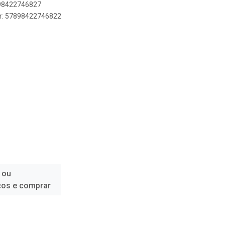
898422746827
er: 57898422746822
 ou
ços e comprar