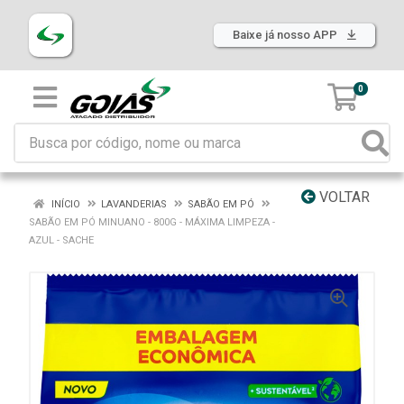
Baixe já nosso APP
0
VOLTAR
INÍCIO
LAVANDERIAS
SABÃO EM PÓ
SABÃO EM PÓ MINUANO - 800G - MÁXIMA LIMPEZA -
AZUL - SACHE