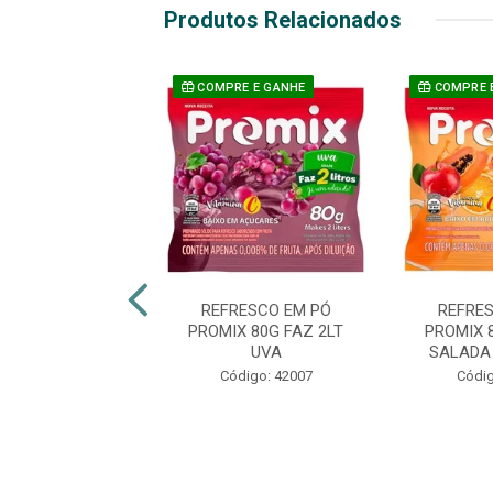
Produtos Relacionados
E E GANHE
COMPRE E GANHE
COMPRE 
RESCO EM PÓ
REFRESCO EM PÓ
REFRE
X 80G FAZ 2LT
PROMIX 80G FAZ 2LT
PROMIX 
CAJU
UVA
SALADA
digo: 41999
Código: 42007
Códig