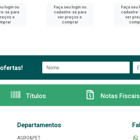
u login ou
Faça seu login ou
Faça seu 
re-se para
cadastre-se para
cadastre-
preços e
ver preços e
ver pre
mprar
comprar
comp
ofertas!
Títulos
Notas Fiscais
Departamentos
Fa
AGRO&PET