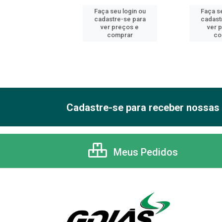
 seu login ou
Faça seu login ou
Faça se
astre-se para
cadastre-se para
cadast
er preços e
ver preços e
ver 
comprar
comprar
co
Cadastre-se para receber nossas 
Meus Pedidos