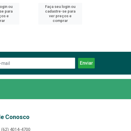
login ou
Faça seu login ou
Faça seu log
se para
cadastre-se para
cadastre-se 
ços e
ver preços e
ver preços
rar
comprar
comprar
le Conosco
(62) 4014-4700