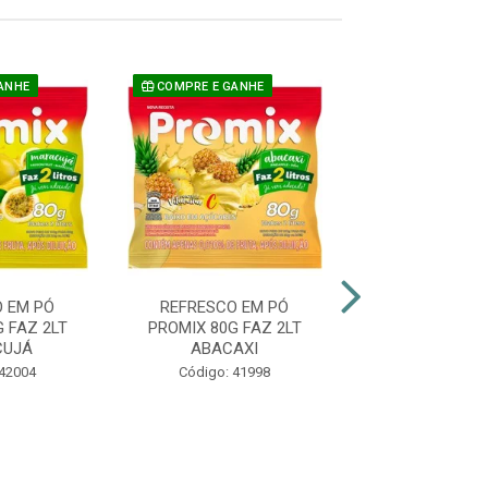
ANHE
COMPRE E GANHE
COMPRE E GAN
 EM PÓ
REFRESCO EM PÓ
REFRESCO E
 FAZ 2LT
PROMIX 80G FAZ 2LT
PROMIX 80G F
CUJÁ
ABACAXI
CAJU
 42004
Código: 41998
Código: 41