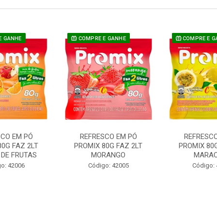
E GANHE
COMPRE E GANHE
COMPRE E G
SCO EM PÓ
REFRESCO EM PÓ
REFRESCO
80G FAZ 2LT
PROMIX 80G FAZ 2LT
PROMIX 80G
 DE FRUTAS
MORANGO
MARA
o: 42006
Código: 42005
Código: