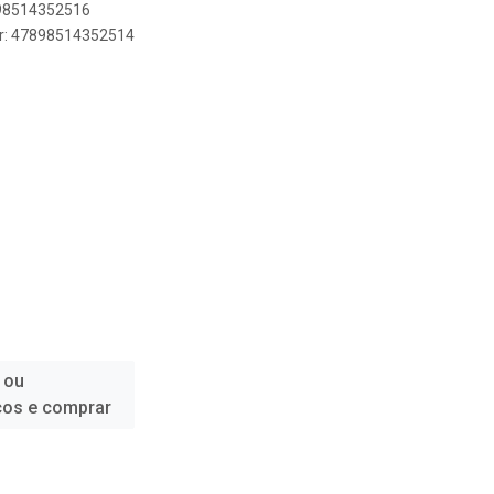
898514352516
er: 47898514352514
 ou
ços e comprar