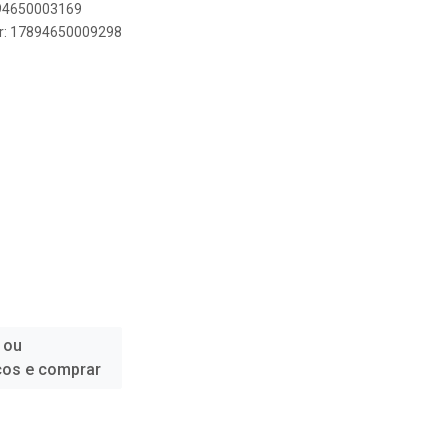
894650003169
er: 17894650009298
 ou
ços e comprar