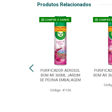
Produtos Relacionados
COMPRE E GANHE
COMPRE 
CADOR AEROSOL
PURIFICADOR AEROSOL
PURIFICA
ADAVEL 400ML
BOM AR 360ML JARDIM
BOM AR 3
UAMARINE
DE PEONIA EMBALAGEM
...
Códig
digo: 36538
Código: 41126