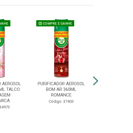
ANHE
COMPRE E GANHE
R AEROSOL
PURIFICADOR AEROSOL
PURIFICADOR 
ML TALCO
BOM AR 360ML
AR GRADAVEL
AGEM
ROMANCE
AQUAMAR
MICA
Código: 37403
Código: 36
 34973