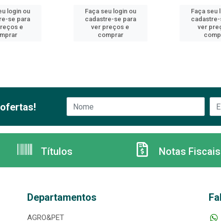
u login ou
Faça seu login ou
Faça seu 
re-se para
cadastre-se para
cadastre-
preços e
ver preços e
ver pre
mprar
comprar
comp
ofertas!
Títulos
Notas Fiscais
Departamentos
Fa
AGRO&PET