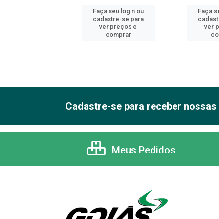
 seu login ou
Faça seu login ou
Faça se
astre-se para
cadastre-se para
cadast
er preços e
ver preços e
ver 
comprar
comprar
co
Cadastre-se para receber nossas 
Meus Pedidos