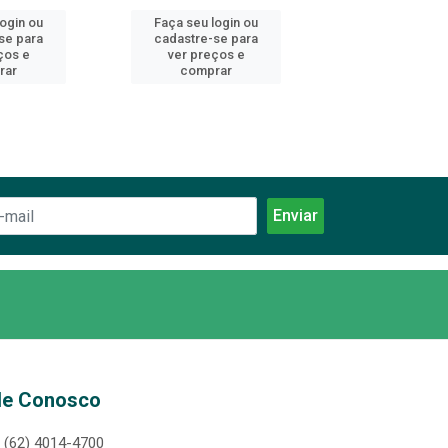
login ou
Faça seu login ou
Faça seu log
se para
cadastre-se para
cadastre-se 
ços e
ver preços e
ver preços
rar
comprar
comprar
le Conosco
(62) 4014-4700