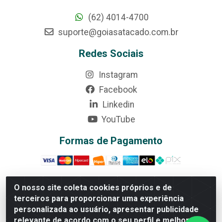
(62) 4014-4700
suporte@goiasatacado.com.br
Redes Sociais
Instagram
Facebook
Linkedin
YouTube
Formas de Pagamento
O nosso site coleta cookies próprios e de
terceiros para proporcionar uma experiência
Rede Brasil - Avenida Universitária, nº 3860, Jardim das
personalizada ao usuário, apresentar publicidade
Américas II Etapa - Anápolis/GO - CEP 75070-415 -
relevante de acordo com o seu perfil e melhorar a
CNPJ 07.728.073/0002-24