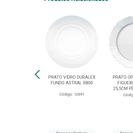
VIDRO WHEATON
PRATO VIDRO DURALEX
PRATO OP
CRYSTAL R2739
FUNDO ASTRAL R800
FIGUEI
25,5CM P
ódigo: 965
Código: 12691
Códig