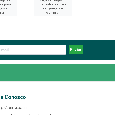
login ou
Faça seu login ou
Faça seu log
se para
cadastre-se para
cadastre-se 
ços e
ver preços e
ver preços
rar
comprar
comprar
le Conosco
(62) 4014-4700