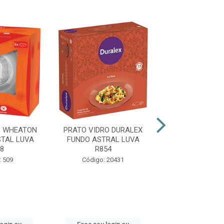
O WHEATON
PRATO VIDRO DURALEX
PRATO VIDRO 
TAL LUVA
FUNDO ASTRAL LUVA
FUNDO CRYSTA
8
R854
Código: 9
: 509
Código: 20431