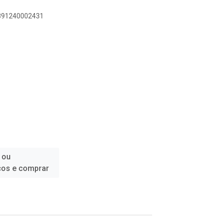
7891240002431
 ou
ços e comprar