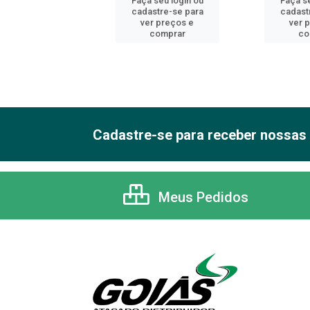
 seu login ou
Faça seu login ou
Faça se
astre-se para
cadastre-se para
cadast
er preços e
ver preços e
ver 
comprar
comprar
co
Cadastre-se para receber nossas 
Meus Pedidos