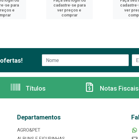
u login ou
Faça seu login ou
Faça seu 
re-se para
cadastre-se para
cadastre-
preços e
ver preços e
ver pre
mprar
comprar
comp
ofertas!
Títulos
Notas Fiscais
Departamentos
Fa
AGRO&PET
ALBUNS E FIGURINHAS