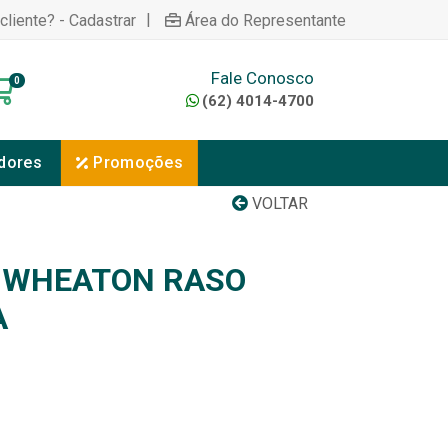
|
cliente? - Cadastrar
Área do Representante
Fale Conosco
0
(62) 4014-4700
dores
Promoções
VOLTAR
 WHEATON RASO
A