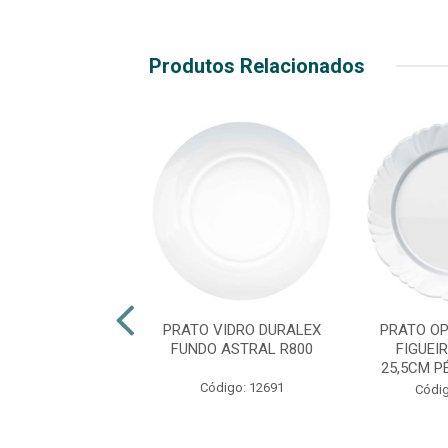
Produtos Relacionados
VIDRO WHEATON
PRATO VIDRO DURALEX
PRATO OP
CRYSTAL R2739
FUNDO ASTRAL R800
FIGUEI
25,5CM P
ódigo: 965
Código: 12691
Códig