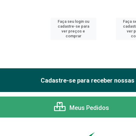
 seu login ou
Faça seu login ou
Faça se
astre-se para
cadastre-se para
cadast
er preços e
ver preços e
ver 
comprar
comprar
co
Cadastre-se para receber nossas 
Meus Pedidos