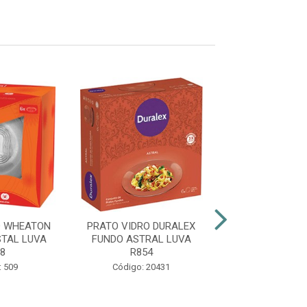
O WHEATON
PRATO VIDRO DURALEX
PRATO VIDRO 
TAL LUVA
FUNDO ASTRAL LUVA
FUNDO CRYSTA
8
R854
Código: 9
: 509
Código: 20431