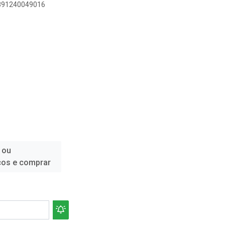
7891240049016
 ou
ços e comprar