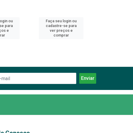
login ou
Faça seu login ou
Faça seu log
se para
cadastre-se para
cadastre-se 
ços e
ver preços e
ver preços
rar
comprar
comprar