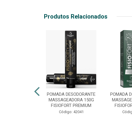
Produtos Relacionados
POMADA
POMADA DESODORANTE
POMADA D
GEADORA 150G
MASSAGEADORA 150G
MASSAGE
OFORT + GOLD
FISIOFORT PREMIUM
FISIOFO
digo: 48415
Código: 42041
Códig