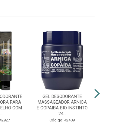
SODORANTE
GEL DESODORANTE
POMAD
ORA PARA
MASSAGEADOR ARNICA
MASSAGEADOR
VELHO COM
E COPAIBA BIO INSTINTO
FISIOFORT +
..
24...
Código: 48
 42927
Código: 42409