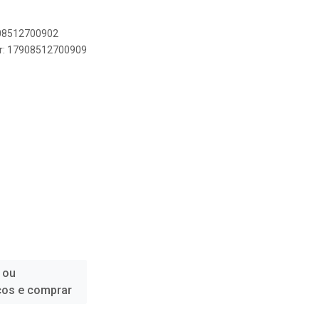
908512700902
er: 17908512700909
 ou
ços e comprar