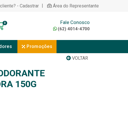
|
cliente? - Cadastrar
Área do Representante
Fale Conosco
0
(62) 4014-4700
dores
Promoções
VOLTAR
ODORANTE
RA 150G