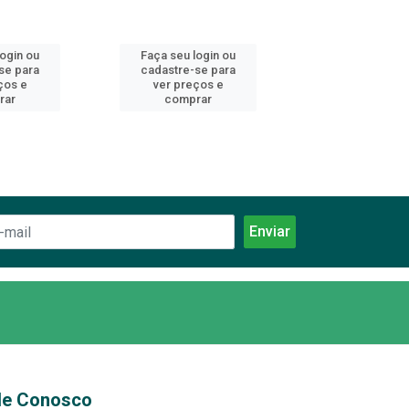
login ou
Faça seu login ou
Faça seu log
se para
cadastre-se para
cadastre-se 
ços e
ver preços e
ver preços
rar
comprar
comprar
le Conosco