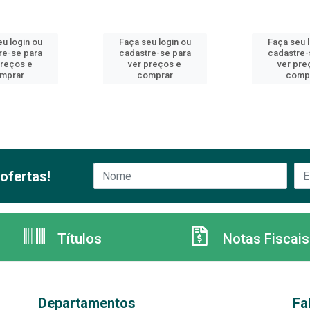
u login ou
Faça seu login ou
Faça seu 
re-se para
cadastre-se para
cadastre-
preços e
ver preços e
ver pre
mprar
comprar
comp
ofertas!
Títulos
Notas Fiscais
Departamentos
Fa