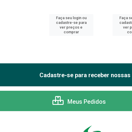
 seu login ou
Faça seu login ou
Faça se
astre-se para
cadastre-se para
cadast
er preços e
ver preços e
ver 
comprar
comprar
co
Cadastre-se para receber nossas 
Meus Pedidos