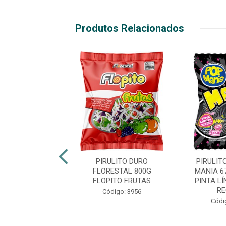
Produtos Relacionados
ITO POP MANIA
PIRULITO DURO
PIRULIT
UTAS TROPICAIS
FLORESTAL 800G
MANIA 6
FLOPITO FRUTAS
PINTA L
RE
digo: 47020
Código: 3956
Códi