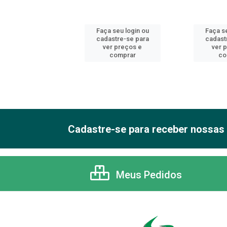
 seu login ou
Faça seu login ou
Faça se
astre-se para
cadastre-se para
cadast
er preços e
ver preços e
ver 
comprar
comprar
co
Cadastre-se para receber nossas 
Meus Pedidos