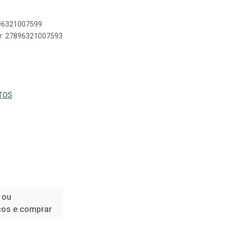
896321007599
er: 27896321007593
TOS
 ou
ços e comprar