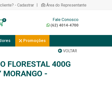
|
cliente? - Cadastrar
Área do Representante
Fale Conosco
0
(62) 4014-4700
dores
Promoções
VOLTAR
RO FLORESTAL 400G
Y MORANGO -