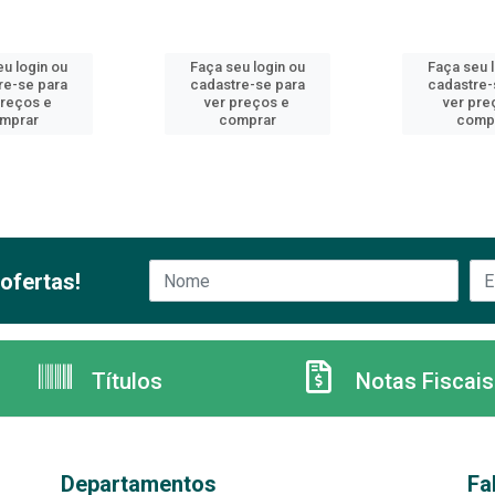
u login ou
Faça seu login ou
Faça seu 
re-se para
cadastre-se para
cadastre-
preços e
ver preços e
ver pre
mprar
comprar
comp
ofertas!
Títulos
Notas Fiscais
Departamentos
Fa