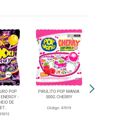
DURO POP
PIRULITO POP MANIA
PIRULITO POP
 ENERGY -
500G CHERRY
500G FRUTAS T
EIO DE
T...
Código: 47019
Código: 47
 35012