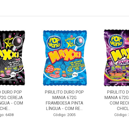
O DURO POP
PIRULITO DURO POP
PIRULITO 
72G CEREJA
MANIA 672G
MANIA 672G
ÍNGUA - COM
FRAMBOESA PINTA
COM RECH
CHE...
LÍNGUA - COM RE...
CHICLE
go: 6438
Código: 2005
Código: