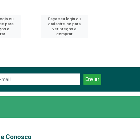
login ou
Faça seu login ou
Faça seu log
se para
cadastre-se para
cadastre-se 
ços e
ver preços e
ver preços
rar
comprar
comprar
le Conosco