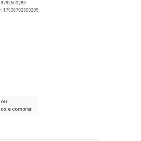
908782500288
er: 17908782500285
T
 ou
ços e comprar