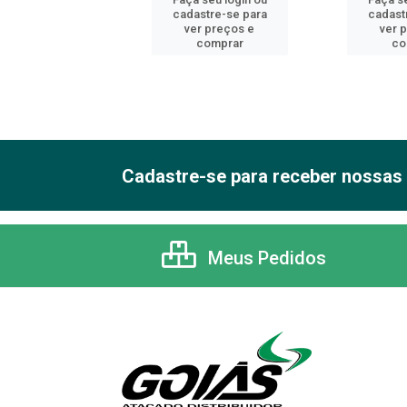
astre-se para
cadastre-se para
cadast
er preços e
ver preços e
ver 
comprar
comprar
co
Cadastre-se para receber nossas 
Meus Pedidos