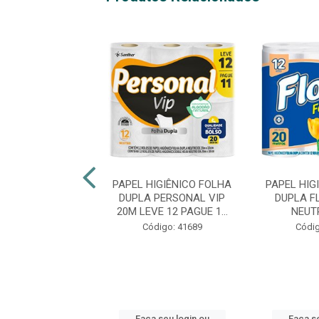
IGIÊNICO FOLHA
PAPEL HIGIÊNICO FOLHA
PAPEL HIG
LA CARINHO
DUPLA PERSONAL VIP
DUPLA F
M 30MT L12P11
20M LEVE 12 PAGUE 1...
NEUT
digo: 35751
Código: 41689
Códig
 seu login ou
Faça seu login ou
Faça se