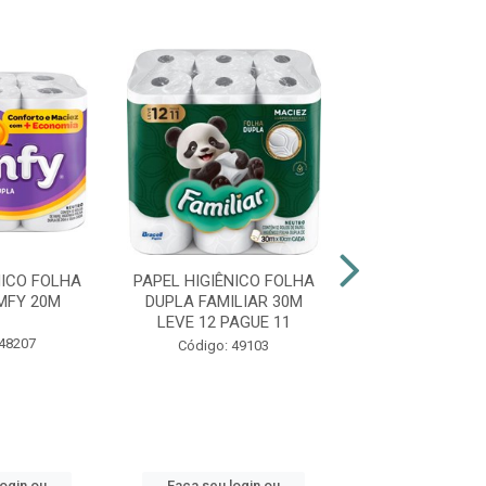
NICO FOLHA
PAPEL HIGIÊNICO FOLHA
PAPEL HIGIÊNI
MFY 20M
DUPLA FAMILIAR 30M
DUPLA CAR
LEVE 12 PAGUE 11
PREMIUM 30MT
 48207
Código: 49103
Código: 35
login ou
Faça seu login ou
Faça seu log