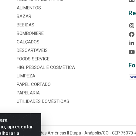
ALIMENTOS
Re
BAZAR
BEBIDAS
BOMBONIERE
CALÇADOS
DESCARTÁVEIS
FOODS SERVICE
Fo
HIG. PESSOAL E COSMÉTICA
LIMPEZA
PAPEL CORTADO
PAPELARIA
UTILIDADES DOMÉSTICAS
para
io, apresentar
elhorar a
tária, nº 3860, Jardim das Américas II Etapa - Anápolis/GO - CEP 7507