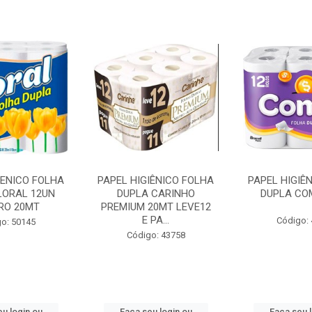
IENICO FOLHA
PAPEL HIGIÊNICO FOLHA
PAPEL HIGIÊ
LORAL 12UN
DUPLA CARINHO
DUPLA CO
RO 20MT
PREMIUM 20MT LEVE12
E PA...
Código:
o: 50145
Código: 43758
u login ou
Faça seu login ou
Faça seu 