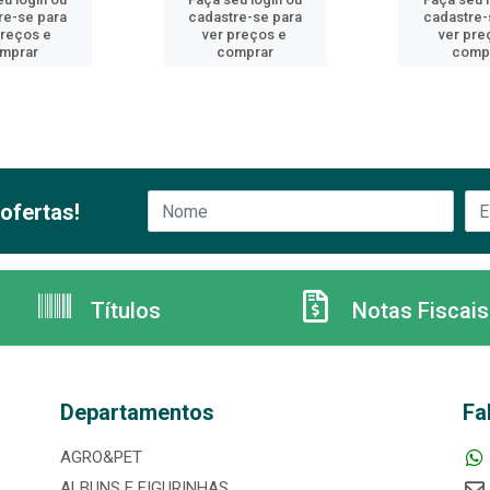
re-se para
cadastre-se para
cadastre-
preços e
ver preços e
ver pre
mprar
comprar
comp
ofertas!
Títulos
Notas Fiscais
Departamentos
Fa
AGRO&PET
ALBUNS E FIGURINHAS