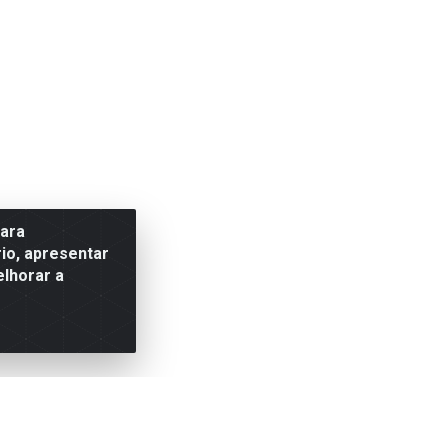
para
io, apresentar
elhorar a