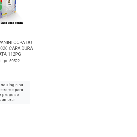
ANINI COPA DO
026 CAPA DURA
ATA 112PG
digo: 50522
 seu login ou
stre-se para
r preços e
comprar