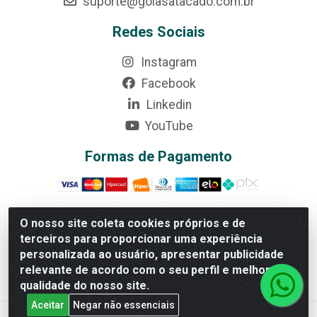
suporte@goiasatacado.com.br
Redes Sociais
Instagram
Facebook
Linkedin
YouTube
Formas de Pagamento
O nosso site coleta cookies próprios e de
terceiros para proporcionar uma experiência
Rede Brasil - Avenida Universitária, nº 3860, Jardim das
personalizada ao usuário, apresentar publicidade
Américas II Etapa - Anápolis/GO - CEP 75070-415 -
relevante de acordo com o seu perfil e melhorar a
CNPJ 07.728.073/0002-24
qualidade do nosso site.
Aceitar
Negar não essenciais