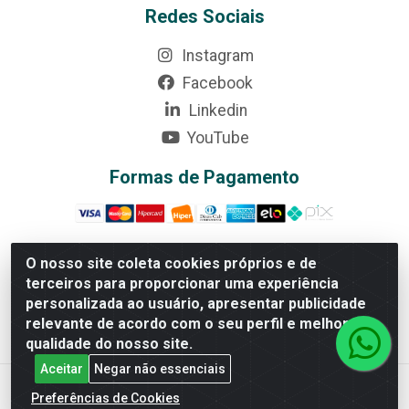
Redes Sociais
Instagram
Facebook
Linkedin
YouTube
Formas de Pagamento
O nosso site coleta cookies próprios e de
terceiros para proporcionar uma experiência
Rede Brasil - Avenida Universitária, nº 3860, Jardim das
personalizada ao usuário, apresentar publicidade
Américas II Etapa - Anápolis/GO - CEP 75070-415 -
relevante de acordo com o seu perfil e melhorar a
CNPJ 07.728.073/0002-24
qualidade do nosso site.
Aceitar
Negar não essenciais
Preferências de Cookies