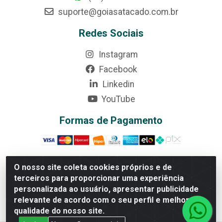
suporte@goiasatacado.com.br
Redes Sociais
Instagram
Facebook
Linkedin
YouTube
Formas de Pagamento
O nosso site coleta cookies próprios e de
terceiros para proporcionar uma experiência
Rede Brasil - Avenida Universitária, nº 3860, Jardim das
personalizada ao usuário, apresentar publicidade
Américas II Etapa - Anápolis/GO - CEP 75070-415 -
relevante de acordo com o seu perfil e melhorar a
CNPJ 07.728.073/0002-24
qualidade do nosso site.