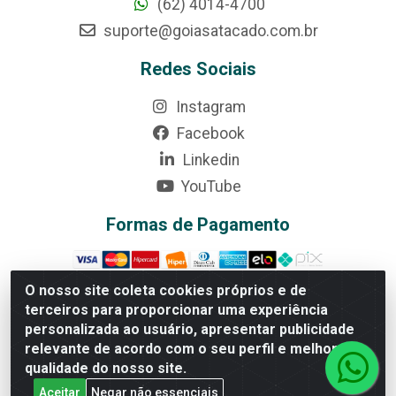
(62) 4014-4700
suporte@goiasatacado.com.br
Redes Sociais
Instagram
Facebook
Linkedin
YouTube
Formas de Pagamento
O nosso site coleta cookies próprios e de
terceiros para proporcionar uma experiência
personalizada ao usuário, apresentar publicidade
Rede Brasil - Avenida Universitária, nº 3860, Jardim das
Américas II Etapa - Anápolis/GO - CEP 75070-415 -
relevante de acordo com o seu perfil e melhorar a
CNPJ 07.728.073/0002-24
qualidade do nosso site.
Aceitar
Negar não essenciais