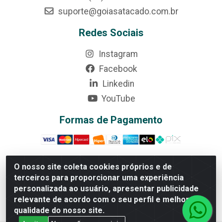
suporte@goiasatacado.com.br
Redes Sociais
Instagram
Facebook
Linkedin
YouTube
Formas de Pagamento
O nosso site coleta cookies próprios e de
terceiros para proporcionar uma experiência
Rede Brasil - Avenida Universitária, nº 3860, Jardim das
personalizada ao usuário, apresentar publicidade
Américas II Etapa - Anápolis/GO - CEP 75070-415 -
relevante de acordo com o seu perfil e melhorar a
CNPJ 07.728.073/0002-24
qualidade do nosso site.