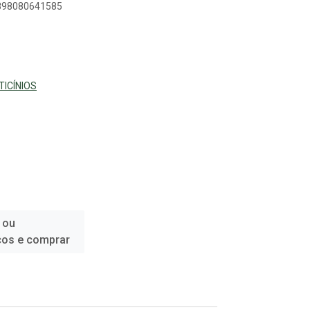
7898080641585
TICÍNIOS
 ou
ços e comprar