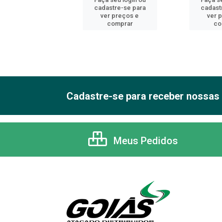
astre-se para
cadastre-se para
cadast
er preços e
ver preços e
ver 
comprar
comprar
co
Cadastre-se para receber nossas 
Meus Pedidos