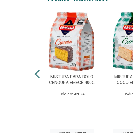
RA PARA BOLO
MISTURA PARA BOLO
MISTURA
HA DONA BENTA
CENOURA EMEGÊ 400G
COCO E
450G
Código: 42074
Códig
ódigo: 8137
 seu login ou
Faça seu login ou
Faça se