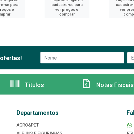
re-se para
cadastre-se para
cadastre-
preços e
ver preços e
ver pre
mprar
comprar
comp
ofertas!
Títulos
Notas Fiscais
Departamentos
Fa
AGRO&PET
ALBUNS E FIGURINHAS