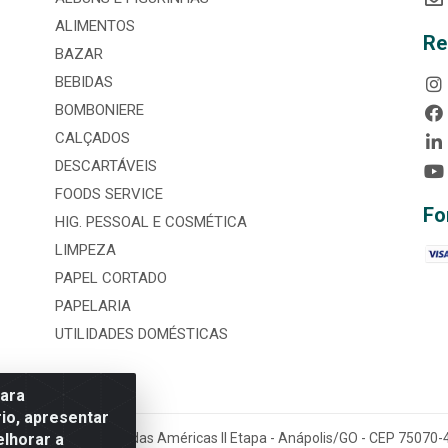
ALIMENTOS
Re
BAZAR
BEBIDAS
BOMBONIERE
CALÇADOS
DESCARTÁVEIS
FOODS SERVICE
Fo
HIG. PESSOAL E COSMÉTICA
LIMPEZA
PAPEL CORTADO
PAPELARIA
UTILIDADES DOMÉSTICAS
para
io, apresentar
elhorar a
tária, nº 3860, Jardim das Américas II Etapa - Anápolis/GO - CEP 7507