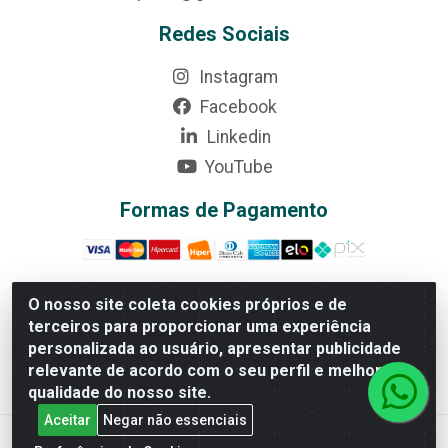
Redes Sociais
Instagram
Facebook
Linkedin
YouTube
Formas de Pagamento
O nosso site coleta cookies próprios e de
terceiros para proporcionar uma experiência
Rede Brasil - Avenida Universitária, nº 3860, Jardim das
personalizada ao usuário, apresentar publicidade
Américas II Etapa - Anápolis/GO - CEP 75070-415 -
relevante de acordo com o seu perfil e melhorar a
CNPJ 07.728.073/0002-24
qualidade do nosso site.
Aceitar
Negar não essenciais