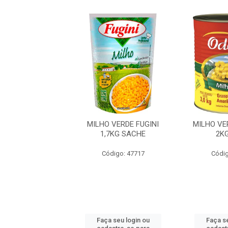
VERDE ODERICH
MILHO VERDE FUGINI
MILHO VE
2KG LATA
1,7KG SACHE
2K
digo: 29276
Código: 47717
Códig
 seu login ou
Faça seu login ou
Faça se