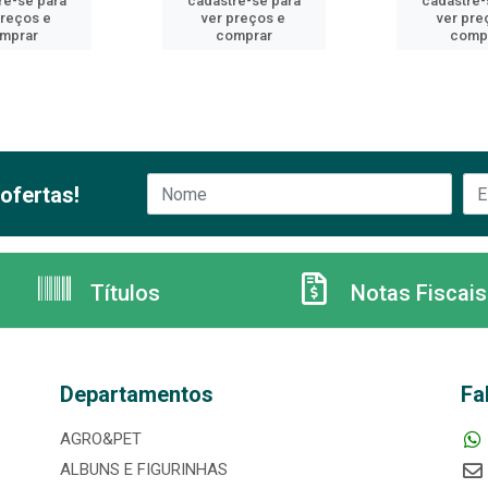
re-se para
cadastre-se para
cadastre-
preços e
ver preços e
ver pre
mprar
comprar
comp
ofertas!
Títulos
Notas Fiscais
Departamentos
Fa
AGRO&PET
ALBUNS E FIGURINHAS