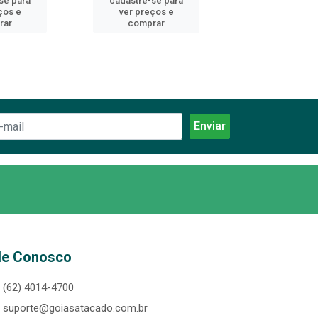
se para
cadastre-se para
cadastre-se 
ços e
ver preços e
ver preços
rar
comprar
comprar
le Conosco
(62) 4014-4700
suporte@goiasatacado.com.br