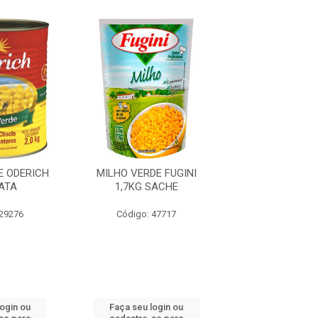
E ODERICH
MILHO VERDE FUGINI
MILHO VERDE 
ATA
1,7KG SACHE
2KG LAT
 29276
Código: 47717
Código: 29
login ou
Faça seu login ou
Faça seu log