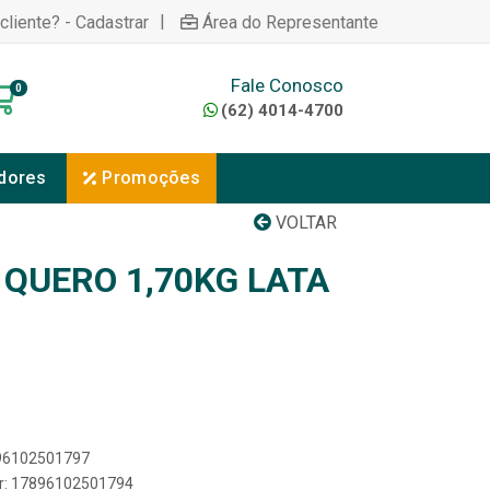
|
cliente? - Cadastrar
Área do Representante
Fale Conosco
0
(62) 4014-4700
dores
Promoções
VOLTAR
 QUERO 1,70KG LATA
896102501797
er: 17896102501794