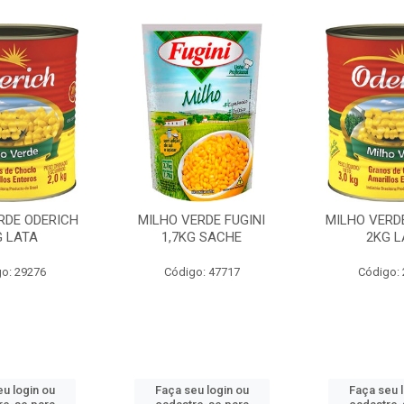
RDE ODERICH
MILHO VERDE FUGINI
MILHO VERD
G LATA
1,7KG SACHE
2KG L
o: 29276
Código: 47717
Código:
u login ou
Faça seu login ou
Faça seu 