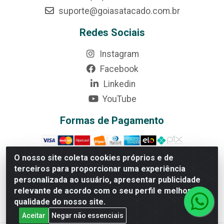
suporte@goiasatacado.com.br
Redes Sociais
Instagram
Facebook
Linkedin
YouTube
Formas de Pagamento
O nosso site coleta cookies próprios e de
terceiros para proporcionar uma experiência
personalizada ao usuário, apresentar publicidade
Rede Brasil - Avenida Universitária, nº 3860, Jardim das
Américas II Etapa - Anápolis/GO - CEP 75070-415 -
relevante de acordo com o seu perfil e melhorar a
CNPJ 07.728.073/0002-24
qualidade do nosso site.
Aceitar
Negar não essenciais