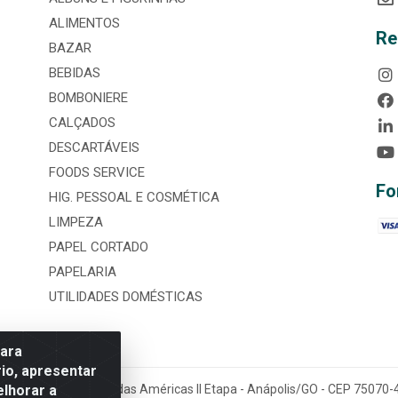
ALIMENTOS
Re
BAZAR
BEBIDAS
BOMBONIERE
CALÇADOS
DESCARTÁVEIS
FOODS SERVICE
Fo
HIG. PESSOAL E COSMÉTICA
LIMPEZA
PAPEL CORTADO
PAPELARIA
UTILIDADES DOMÉSTICAS
para
io, apresentar
elhorar a
tária, nº 3860, Jardim das Américas II Etapa - Anápolis/GO - CEP 7507