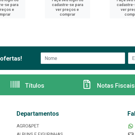
re-se para
cadastre-se para
cadastre-
preços e
ver preços e
ver pre
mprar
comprar
comp
ofertas!
Títulos
Notas Fiscais
Departamentos
Fa
AGRO&PET
ALBUNS E FIGURINHAS