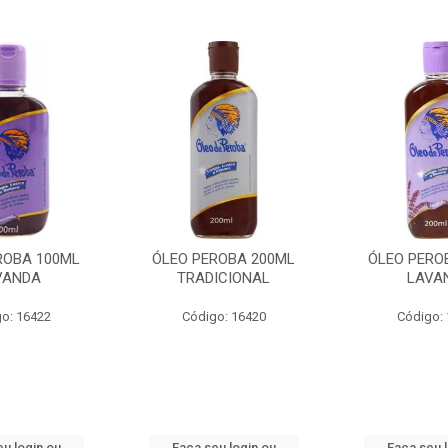
ROBA 100ML
ÓLEO PEROBA 200ML
ÓLEO PERO
VANDA
TRADICIONAL
LAVA
o: 16422
Código: 16420
Código:
u login ou
Faça seu login ou
Faça seu 