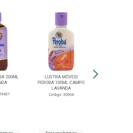
COMPRE E GAN
BA 200ML
LUSTRA MÓVEIS
LUSTRA MÓ
NDA
PEROBA 100ML CAMPO
CASAFLOR 2
LAVANDA
FLORAL
 16421
Código: 30954
Código: 30
login ou
Faça seu login ou
Faça seu log