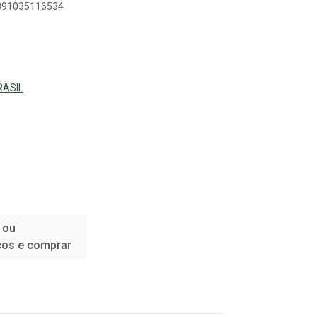
7891035116534
RASIL
 ou
ços e comprar