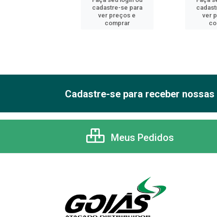
astre-se para
cadastre-se para
cadast
er preços e
ver preços e
ver 
comprar
comprar
co
Cadastre-se para receber nossas 
Meus Pedidos