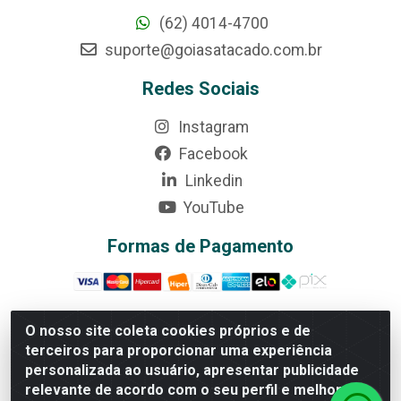
(62) 4014-4700
suporte@goiasatacado.com.br
Redes Sociais
Instagram
Facebook
Linkedin
YouTube
Formas de Pagamento
O nosso site coleta cookies próprios e de
terceiros para proporcionar uma experiência
Rede Brasil - Avenida Universitária, nº 3860, Jardim das
personalizada ao usuário, apresentar publicidade
Américas II Etapa - Anápolis/GO - CEP 75070-415 -
relevante de acordo com o seu perfil e melhorar a
CNPJ 07.728.073/0002-24