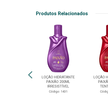
Produtos Relacionados
O HIDRATANTE
LOÇÃO HIDRATANTE
LOÇÃO 
IXÃO 200ML
PAIXÃO 200ML
PAIX
BOESA NEGRA
IRRESISTÍVEL
TEN
digo: 46688
Código: 1431
Códig