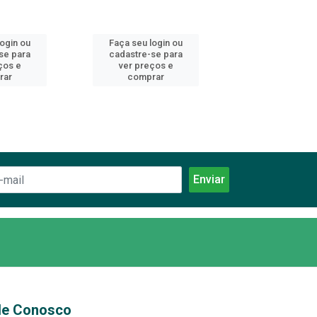
login ou
Faça seu login ou
Faça seu log
se para
cadastre-se para
cadastre-se 
ços e
ver preços e
ver preços
rar
comprar
comprar
le Conosco