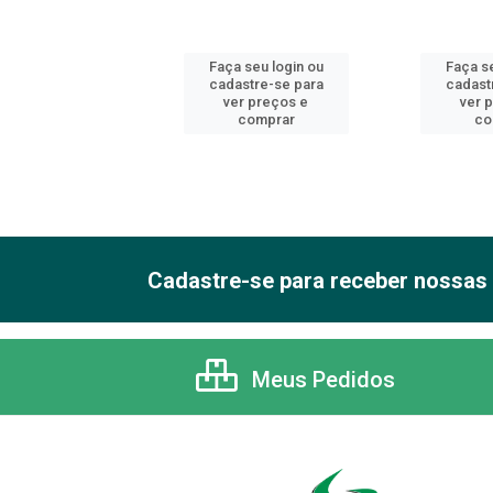
 seu login ou
Faça seu login ou
Faça se
astre-se para
cadastre-se para
cadast
er preços e
ver preços e
ver 
comprar
comprar
co
Cadastre-se para receber nossas 
Meus Pedidos