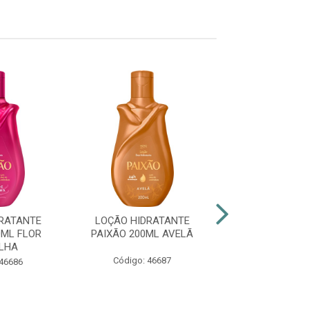
RATANTE
LOÇÃO HIDRATANTE
LOÇÃO HIDRA
0ML FLOR
PAIXÃO 200ML AVELÃ
PAIXÃO 20
LHA
FRAMBOESA 
Código: 46687
 46686
Código: 46