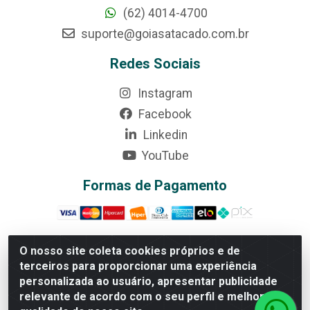
(62) 4014-4700
suporte@goiasatacado.com.br
Redes Sociais
Instagram
Facebook
Linkedin
YouTube
Formas de Pagamento
O nosso site coleta cookies próprios e de
terceiros para proporcionar uma experiência
Rede Brasil - Avenida Universitária, nº 3860, Jardim das
personalizada ao usuário, apresentar publicidade
Américas II Etapa - Anápolis/GO - CEP 75070-415 -
relevante de acordo com o seu perfil e melhorar a
CNPJ 07.728.073/0002-24