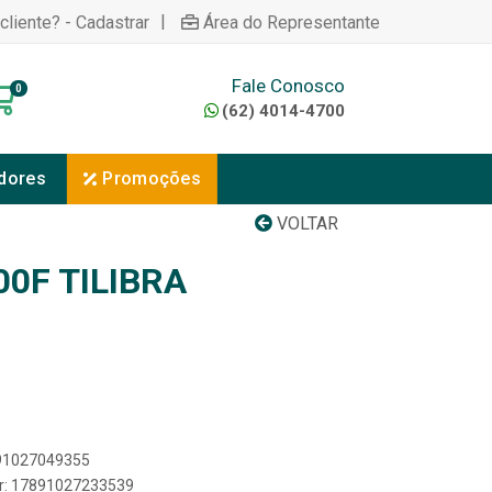
|
cliente? - Cadastrar
Área do Representante
Fale Conosco
0
(62) 4014-4700
dores
Promoções
VOLTAR
00F TILIBRA
891027049355
er: 17891027233539