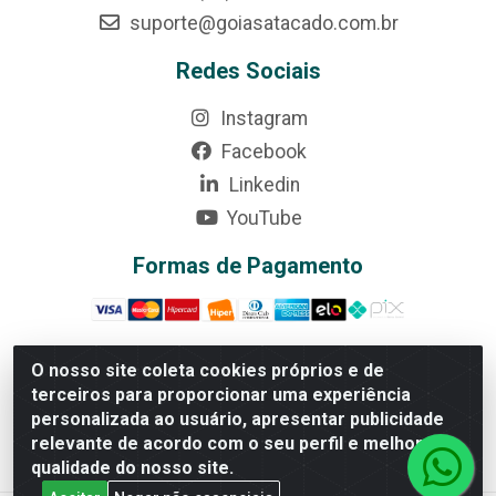
suporte@goiasatacado.com.br
Redes Sociais
Instagram
Facebook
Linkedin
YouTube
Formas de Pagamento
O nosso site coleta cookies próprios e de
terceiros para proporcionar uma experiência
Rede Brasil - Avenida Universitária, nº 3860, Jardim das
personalizada ao usuário, apresentar publicidade
Américas II Etapa - Anápolis/GO - CEP 75070-415 -
relevante de acordo com o seu perfil e melhorar a
CNPJ 07.728.073/0002-24
qualidade do nosso site.