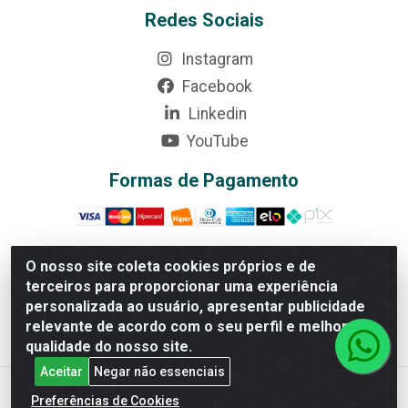
Redes Sociais
Instagram
Facebook
Linkedin
YouTube
Formas de Pagamento
O nosso site coleta cookies próprios e de
terceiros para proporcionar uma experiência
Rede Brasil - Avenida Universitária, nº 3860, Jardim das
personalizada ao usuário, apresentar publicidade
Américas II Etapa - Anápolis/GO - CEP 75070-415 -
relevante de acordo com o seu perfil e melhorar a
CNPJ 07.728.073/0002-24
qualidade do nosso site.
Aceitar
Negar não essenciais
Preferências de Cookies