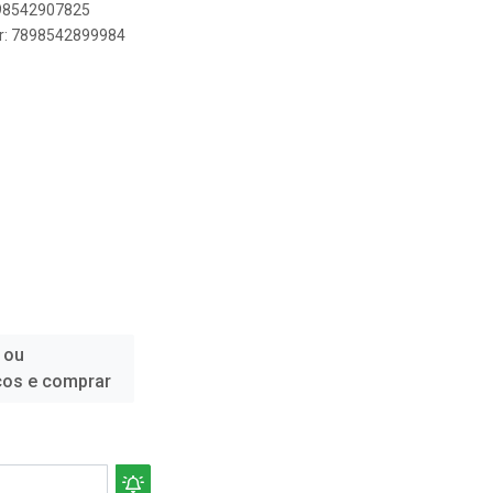
898542907825
er: 7898542899984
 ou
ços e comprar