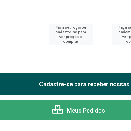
 seu login ou
Faça seu login ou
Faça se
astre-se para
cadastre-se para
cadast
er preços e
ver preços e
ver 
comprar
comprar
co
Cadastre-se para receber nossas 
Meus Pedidos