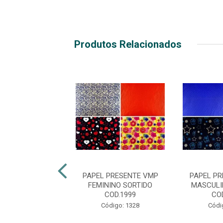
Produtos Relacionados
PRESENTE VMP
PAPEL PRESENTE VMP
PAPEL P
5X60CM SORT
FEMININO SORTIDO
MASCULI
COD.1999
CO
digo: 24746
Código: 1328
Códi