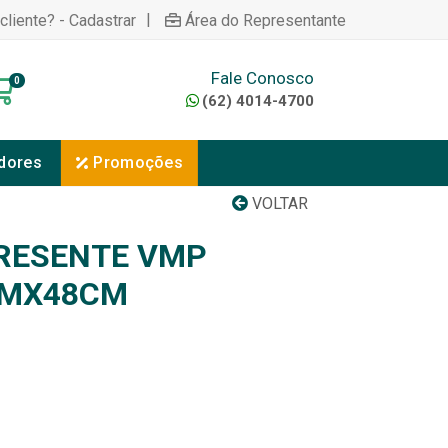
|
cliente? - Cadastrar
Área do Representante
Fale Conosco
0
(62) 4014-4700
dores
Promoções
VOLTAR
PRESENTE VMP
MMX48CM