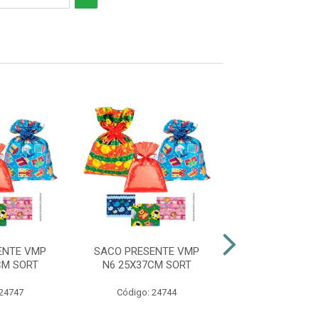
ENTE VMP
SACO PRESENTE VMP
SACO PRESEN
CM SORT
N6 25X37CM SORT
N9 45X60CM
 24747
Código: 24744
Código: 24