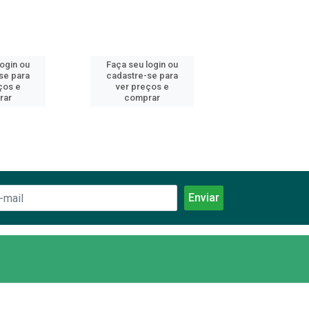
login ou
Faça seu login ou
Faça seu log
se para
cadastre-se para
cadastre-se 
ços e
ver preços e
ver preços
rar
comprar
comprar