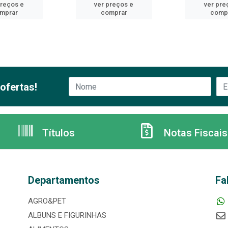
preços e
ver preços e
ver pre
mprar
comprar
comp
ofertas!
Títulos
Notas Fiscais
Departamentos
Fa
AGRO&PET
ALBUNS E FIGURINHAS