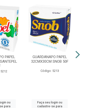
PO PAPEL
GUARDANAPO PAPEL
GUARDANAPO
SANTEPEL
32CMX30CM SNOB 50F
22CMX19CM 
F
50F
Código: 5213
 5212
Código: 31
login ou
Faça seu login ou
Faça seu log
se para
cadastre-se para
cadastre-se 