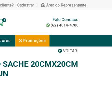
|
cliente? - Cadastrar
Área do Representante
Fale Conosco
0
(62) 4014-4700
dores
Promoções
VOLTAR
 SACHE 20CMX20CM
UN