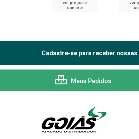
er preços e
ver preços e
ver 
comprar
comprar
co
Cadastre-se para receber nossas 
Meus Pedidos