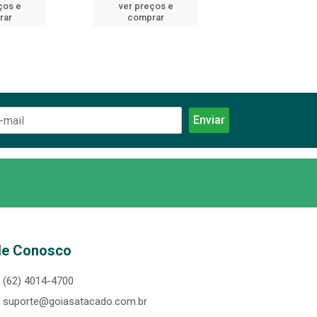
ços e
ver preços e
ver preços
rar
comprar
comprar
le Conosco
(62) 4014-4700
suporte@goiasatacado.com.br