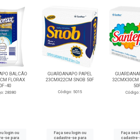
APO BALCÃO
GUARDANAPO PAPEL
GUARDANA
CM FLORAX
23CMX22CM SNOB 50F
32CMX30CM 
0F-40
50
Código: 5015
o: 28380
Código:
u login ou
Faça seu login ou
Faça seu 
re-se para
cadastre-se para
cadastre-