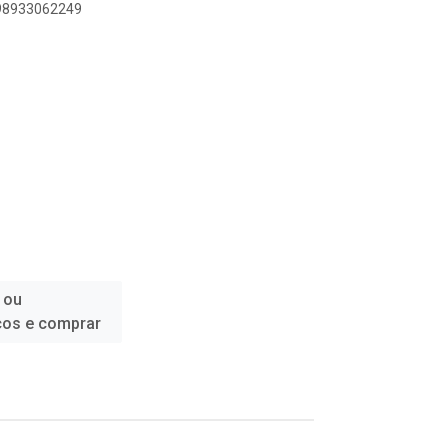
898933062249
 ou
ços e comprar