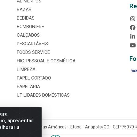
ALIMENTOS
Re
BAZAR
BEBIDAS
BOMBONIERE
CALÇADOS
DESCARTÁVEIS
FOODS SERVICE
Fo
HIG. PESSOAL E COSMÉTICA
LIMPEZA
PAPEL CORTADO
PAPELARIA
UTILIDADES DOMÉSTICAS
para
io, apresentar
elhorar a
tária, nº 3860, Jardim das Américas II Etapa - Anápolis/GO - CEP 7507