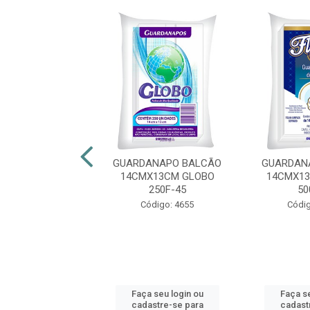
ANAPO PAPEL
GUARDANAPO BALCÃO
GUARDAN
19CM FLORAX
14CMX13CM GLOBO
14CMX13
50F
250F-45
50
digo: 31276
Código: 4655
Códig
 seu login ou
Faça seu login ou
Faça se
astre-se para
cadastre-se para
cadast