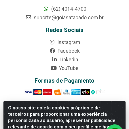
(62) 4014-4700
suporte@goiasatacado.com.br
Redes Sociais
Instagram
Facebook
Linkedin
YouTube
Formas de Pagamento
O nosso site coleta cookies próprios e de
terceiros para proporcionar uma experiência
Rede Brasil - Avenida Universitária, nº 3860, Jardim das
personalizada ao usuário, apresentar publicidade
Américas II Etapa - Anápolis/GO - CEP 75070-415 -
relevante de acordo com o seu perfil e melhorar a
CNPJ 07.728.073/0002-24