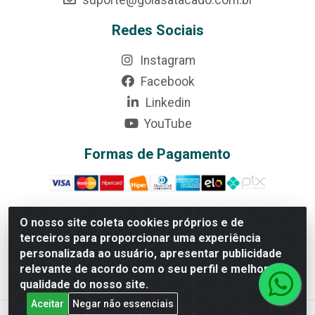
suporte@goiasatacado.com.br
Redes Sociais
Instagram
Facebook
Linkedin
YouTube
Formas de Pagamento
O nosso site coleta cookies próprios e de
terceiros para proporcionar uma experiência
Rede Brasil - Avenida Universitária, nº 3860, Jardim das
personalizada ao usuário, apresentar publicidade
Américas II Etapa - Anápolis/GO - CEP 75070-415 - CNPJ
relevante de acordo com o seu perfil e melhorar a
07.728.073/0002-24
qualidade do nosso site.
Aceitar
Negar não essenciais