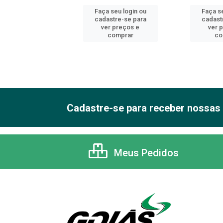
 seu login ou
Faça seu login ou
Faça se
astre-se para
cadastre-se para
cadast
er preços e
ver preços e
ver 
comprar
comprar
co
Cadastre-se para receber nossas 
Meus Pedidos