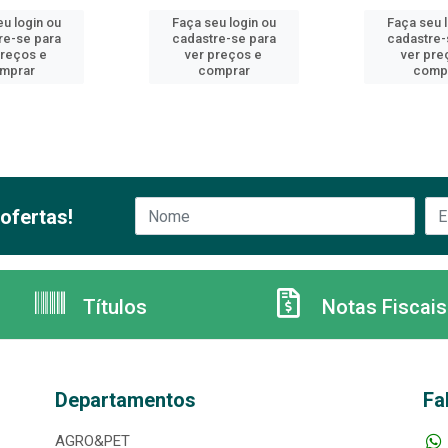
u login ou
Faça seu login ou
Faça seu 
re-se para
cadastre-se para
cadastre-
preços e
ver preços e
ver pre
mprar
comprar
comp
ofertas!
Títulos
Notas Fiscais
Departamentos
Fa
AGRO&PET