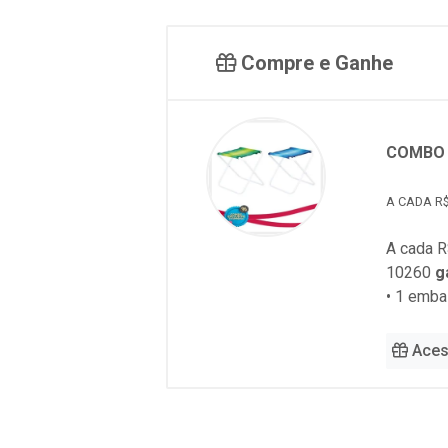
Compre e Ganhe
COMBO 
A CADA R$
A cada R
10260
g
• 1 emb
Aces