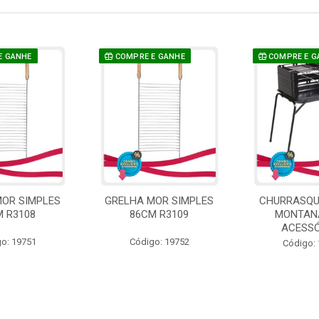
E GANHE
COMPRE E GANHE
COMPRE E G
MOR SIMPLES
GRELHA MOR SIMPLES
CHURRASQU
M R3108
86CM R3109
MONTAN
ACESSÓ
o: 19751
Código: 19752
Código: