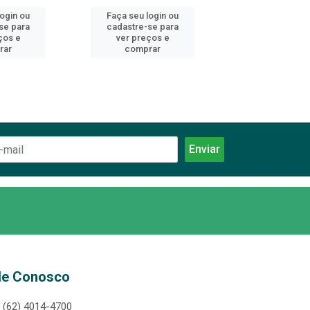
login ou
Faça seu login ou
Faça seu log
se para
cadastre-se para
cadastre-se 
ços e
ver preços e
ver preços
rar
comprar
comprar
le Conosco
(62) 4014-4700