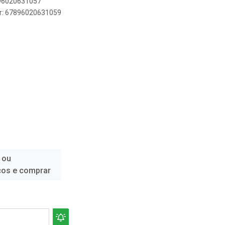
896020631057
er: 67896020631059
 ou
ços e comprar