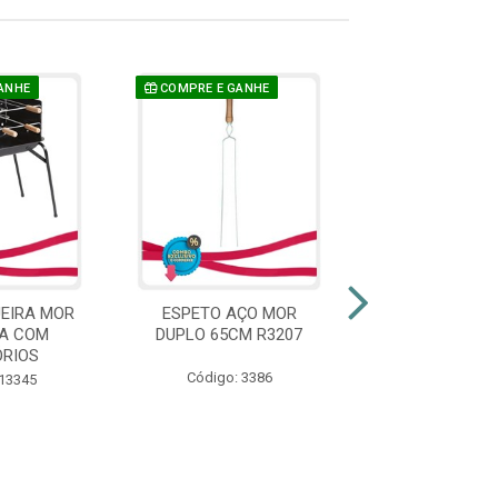
ANHE
COMPRE E GANHE
COMPRE E GAN
EIRA MOR
ESPETO AÇO MOR
ESPETO AÇO
A COM
DUPLO 65CM R3207
DUPLO 75CM 
RIOS
Código: 3386
Código: 33
 13345