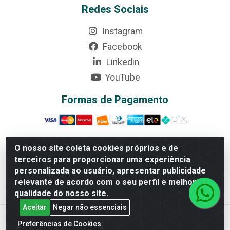
Redes Sociais
Instagram
Facebook
Linkedin
YouTube
Formas de Pagamento
O nosso site coleta cookies próprios e de
terceiros para proporcionar uma experiência
Rede Brasil - Avenida Universitária, nº 3860, Jardim das
personalizada ao usuário, apresentar publicidade
Américas II Etapa - Anápolis/GO - CEP 75070-415 -
relevante de acordo com o seu perfil e melhorar a
CNPJ 07.728.073/0002-24
qualidade do nosso site.
Aceitar
Negar não essenciais
Preferências de Cookies