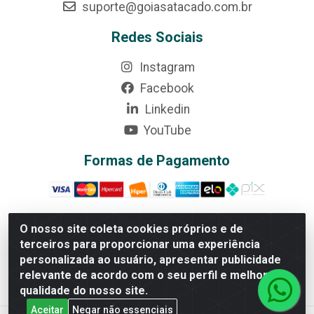
suporte@goiasatacado.com.br
Redes Sociais
Instagram
Facebook
Linkedin
YouTube
Formas de Pagamento
O nosso site coleta cookies próprios e de
terceiros para proporcionar uma experiência
Rede Brasil - Avenida Universitária, nº 3860, Jardim das
personalizada ao usuário, apresentar publicidade
Américas II Etapa - Anápolis/GO - CEP 75070-415 - CNPJ
relevante de acordo com o seu perfil e melhorar a
07.728.073/0002-24
qualidade do nosso site.
Aceitar
Negar não essenciais