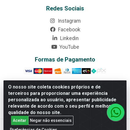
Redes Sociais
Instagram
Facebook
Linkedin
YouTube
Formas de Pagamento
O nosso site coleta cookies próprios e de
terceiros para proporcionar uma experiência
Rede Brasil - Avenida Universitária, nº 3860, Jardim das
personalizada ao usuário, apresentar publicidade
Américas II Etapa - Anápolis/GO - CEP 75070-415 -
relevante de acordo com o seu perfil e melhorar a
CNPJ 07.728.073/0002-24
qualidade do nosso site.
Aceitar
Negar não essenciais
Preferências de Cookies