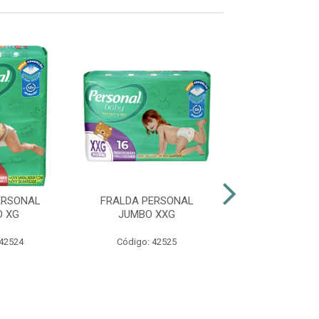
ERSONAL
FRALDA PERSONAL
FRALDA BAB
 XG
JUMBO XXG
SHORTINHO H
 42524
Código: 42525
Código: 47