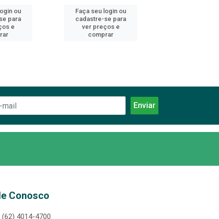
login ou
Faça seu login ou
Faça seu log
se para
cadastre-se para
cadastre-se 
ços e
ver preços e
ver preços
rar
comprar
comprar
le Conosco
(62) 4014-4700