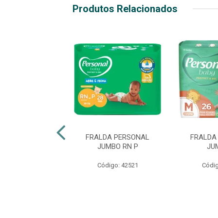
Produtos Relacionados
LDA BABYSEC
FRALDA PERSONAL
FRALDA
INHO HIPER M
JUMBO RN P
JU
digo: 47136
Código: 42521
Códig