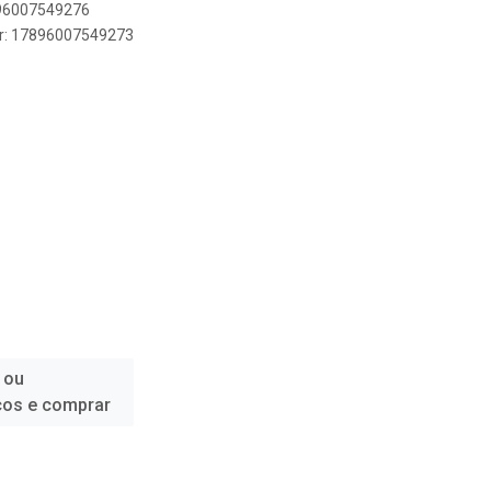
896007549276
er: 17896007549273
 ou
ços e comprar