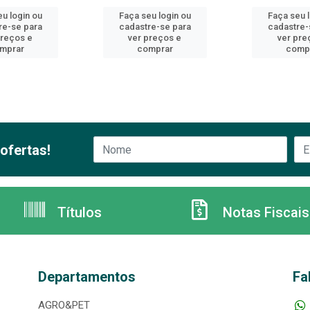
u login ou
Faça seu login ou
Faça seu 
re-se para
cadastre-se para
cadastre-
preços e
ver preços e
ver pre
mprar
comprar
comp
ofertas!
Títulos
Notas Fiscais
Departamentos
Fa
AGRO&PET