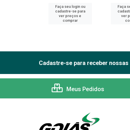
 seu login ou
Faça seu login ou
Faça se
astre-se para
cadastre-se para
cadast
er preços e
ver preços e
ver 
comprar
comprar
co
Cadastre-se para receber nossas 
Meus Pedidos