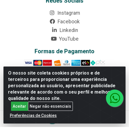
Redes Sociais
Instagram
Facebook
Linkedin
YouTube
Formas de Pagamento
O nosso site coleta cookies próprios e de
terceiros para proporcionar uma experiência
Rede Brasil - Avenida Universitária, nº 3860, Jardim das
personalizada ao usuário, apresentar publicidade
Américas II Etapa - Anápolis/GO - CEP 75070-415 -
relevante de acordo com o seu perfil e melhorar a
CNPJ 07.728.073/0002-24
qualidade do nosso site.
Aceitar
Negar não essenciais
Preferências de Cookies