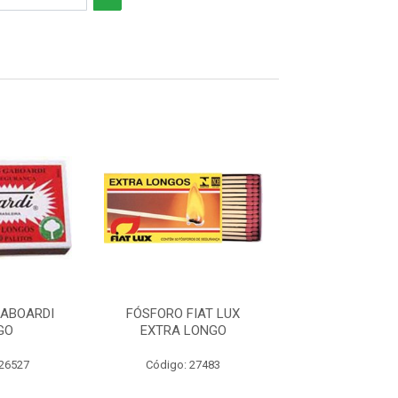
ABOARDI
FÓSFORO FIAT LUX
FÓSFORO BEIJ
GO
EXTRA LONGO
 26527
Código: 27483
Código: 14