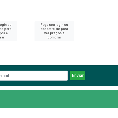
login ou
Faça seu login ou
Faça seu log
se para
cadastre-se para
cadastre-se 
ços e
ver preços e
ver preços
rar
comprar
comprar