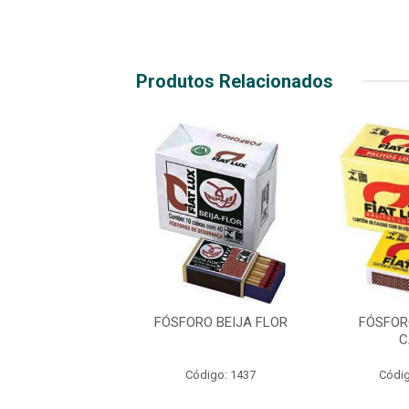
Produtos Relacionados
ORO FIAT LUX
FÓSFORO BEIJA FLOR
FÓSFOR
TRA LONGO
C
digo: 27483
Código: 1437
Códig