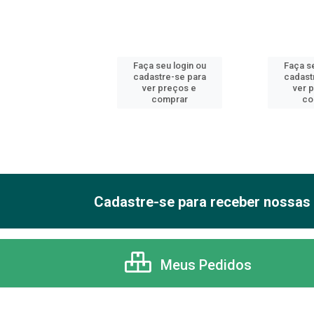
 seu login ou
Faça seu login ou
Faça se
astre-se para
cadastre-se para
cadast
er preços e
ver preços e
ver 
comprar
comprar
co
Cadastre-se para receber nossas 
Meus Pedidos