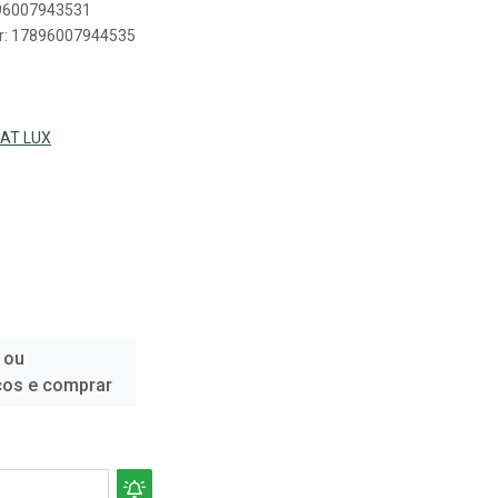
896007943531
er: 17896007944535
IAT LUX
 ou
ços e comprar