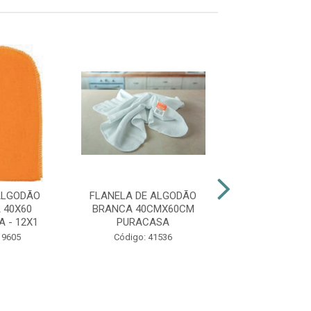
ALGODÃO
FLANELA DE ALGODÃO
FLANELA DE A
 40X60
BRANCA 40CMX60CM
BRANCA 30C
 - 12X1
PURACASA
PURACA
 9605
Código: 41536
Código: 41