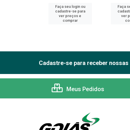
 seu login ou
Faça seu login ou
Faça se
astre-se para
cadastre-se para
cadast
er preços e
ver preços e
ver 
comprar
comprar
co
Cadastre-se para receber nossas 
Meus Pedidos