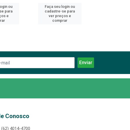
login ou
Faça seu login ou
Faça seu log
se para
cadastre-se para
cadastre-se 
ços e
ver preços e
ver preços
rar
comprar
comprar
le Conosco
(62) 4014-4700