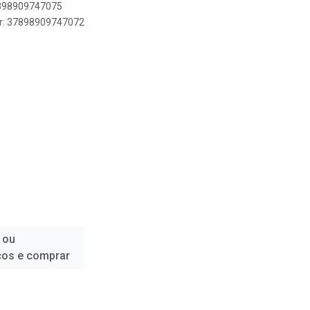
7898909747075
er: 37898909747072
 ou
ços e comprar