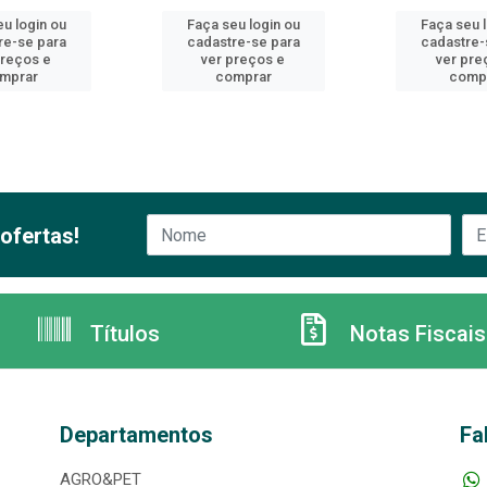
u login ou
Faça seu login ou
Faça seu 
re-se para
cadastre-se para
cadastre-
preços e
ver preços e
ver pre
mprar
comprar
comp
ofertas!
Títulos
Notas Fiscais
Departamentos
Fa
AGRO&PET