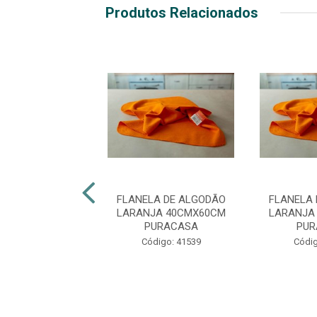
Produtos Relacionados
LA DE ALGODÃO
FLANELA DE ALGODÃO
FLANELA
A 30CMX50CM
LARANJA 40CMX60CM
LARANJA
URACASA
PURACASA
PUR
digo: 41535
Código: 41539
Códig