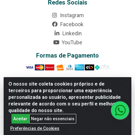
Redes Sociais
Instagram
Facebook
Linkedin
YouTube
Formas de Pagamento
O nosso site coleta cookies próprios e de
terceiros para proporcionar uma experiência
Rede Brasil - Avenida Universitária, nº 3860, Jardim das
personalizada ao usuário, apresentar publicidade
Américas II Etapa - Anápolis/GO - CEP 75070-415 -
relevante de acordo com o seu perfil e melhorar a
CNPJ 07.728.073/0002-24
qualidade do nosso site.
Aceitar
Negar não essenciais
Preferências de Cookies