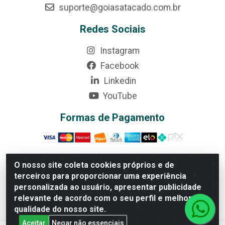
suporte@goiasatacado.com.br
Redes Sociais
Instagram
Facebook
Linkedin
YouTube
Formas de Pagamento
O nosso site coleta cookies próprios e de
terceiros para proporcionar uma experiência
Rede Brasil - Avenida Universitária, nº 3860, Jardim das
personalizada ao usuário, apresentar publicidade
Américas II Etapa - Anápolis/GO - CEP 75070-415 -
relevante de acordo com o seu perfil e melhorar a
CNPJ 07.728.073/0002-24
qualidade do nosso site.
Aceitar
Negar não essenciais