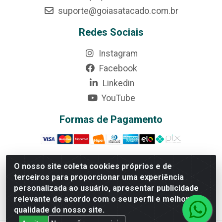
suporte@goiasatacado.com.br
Redes Sociais
Instagram
Facebook
Linkedin
YouTube
Formas de Pagamento
O nosso site coleta cookies próprios e de
terceiros para proporcionar uma experiência
Rede Brasil - Avenida Universitária, nº 3860, Jardim das
personalizada ao usuário, apresentar publicidade
Américas II Etapa - Anápolis/GO - CEP 75070-415 -
relevante de acordo com o seu perfil e melhorar a
CNPJ 07.728.073/0002-24
qualidade do nosso site.