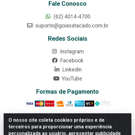
Fale Conosco
(62) 4014-4700
suporte@goiasatacado.com.br
Redes Sociais
Instagram
Facebook
Linkedin
YouTube
Formas de Pagamento
O nosso site coleta cookies próprios e de
terceiros para proporcionar uma experiência
Rede Brasil - Avenida Universitária, nº 3860, Jardim das
personalizada ao usuário, apresentar publicidade
Américas II Etapa - Anápolis/GO - CEP 75070-415 -