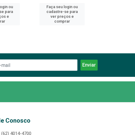
login ou
Faça seu login ou
Faça seu log
se para
cadastre-se para
cadastre-se 
ços e
ver preços e
ver preços
rar
comprar
comprar
le Conosco
(62) 4014-4700