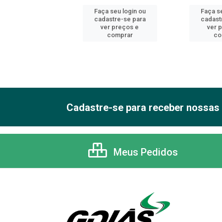
 seu login ou
Faça seu login ou
Faça se
astre-se para
cadastre-se para
cadast
er preços e
ver preços e
ver 
comprar
comprar
co
Cadastre-se para receber nossas 
Meus Pedidos