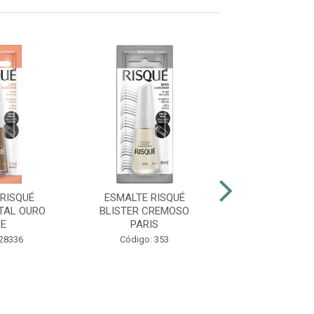
RISQUÉ
ESMALTE RISQUÉ
ESMALTE RIS
TAL OURO
BLISTER CREMOSO
CINT PÉR
DE
PARIS
Código: 38
 28336
Código: 353