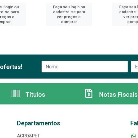
u login ou
Faça seu login ou
Faça seu 
re-se para
cadastre-se para
cadastre-
preços e
ver preços e
ver pre
mprar
comprar
comp
ofertas!
Títulos
Notas Fiscais
Departamentos
Fa
AGRO&PET