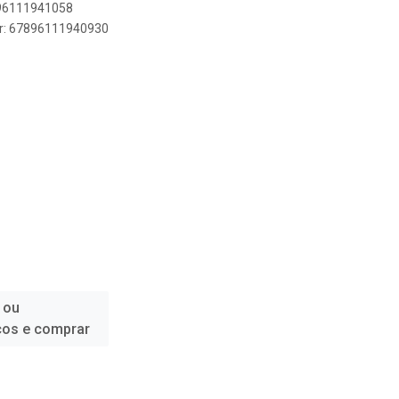
896111941058
er: 67896111940930
 ou
ços e comprar