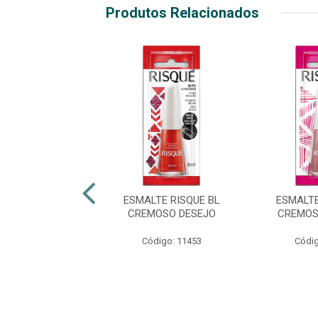
Produtos Relacionados
TE RISQUÉ BL
ESMALTE RISQUE BL
ESMALTE
NT PÉROLA
CREMOSO DESEJO
CREMOS
digo: 38394
Código: 11453
Códig