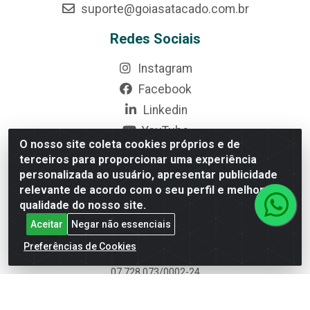
suporte@goiasatacado.com.br
Redes Sociais
Instagram
Facebook
Linkedin
YouTube
O nosso site coleta cookies próprios e de
Formas de Pagamento
terceiros para proporcionar uma experiência
personalizada ao usuário, apresentar publicidade
relevante de acordo com o seu perfil e melhorar a
qualidade do nosso site.
Aceitar
Negar não essenciais
Rede Brasil - Avenida Universitária, nº 3860, Jardim das
Preferências de Cookies
Américas II Etapa - Anápolis/GO - CEP 75070-415 - CNPJ
07.728.073/0002-24