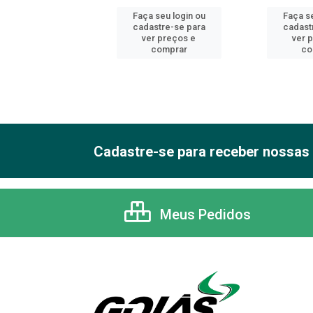
 seu login ou
Faça seu login ou
Faça se
astre-se para
cadastre-se para
cadast
er preços e
ver preços e
ver 
comprar
comprar
co
Cadastre-se para receber nossas 
Meus Pedidos