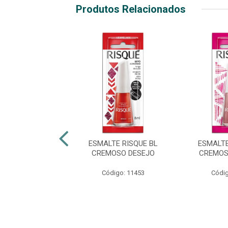
Produtos Relacionados
TE RISQUÉ BL
ESMALTE RISQUE BL
ESMALTE
NT PÉROLA
CREMOSO DESEJO
CREMOS
digo: 38394
Código: 11453
Códig