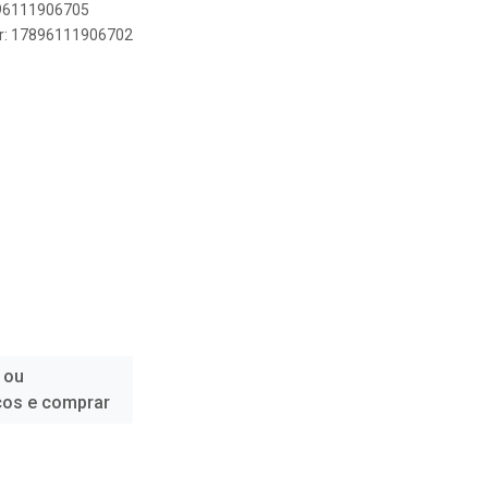
896111906705
er: 17896111906702
 ou
ços e comprar