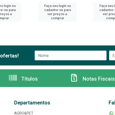
u login ou
Faça seu login ou
Faça seu 
re-se para
cadastre-se para
cadastre-
preços e
ver preços e
ver pre
mprar
comprar
comp
ofertas!
Títulos
Notas Fiscais
Departamentos
Fa
AGRO&PET