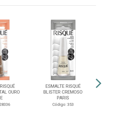
RISQUÉ
ESMALTE RISQUÉ
ESMALTE RIS
TAL OURO
BLISTER CREMOSO
CINT PÉR
DE
PARIS
Código: 38
 28336
Código: 353