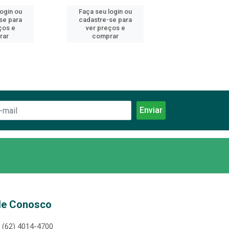
login ou
Faça seu login ou
Faça seu log
se para
cadastre-se para
cadastre-se 
ços e
ver preços e
ver preços
rar
comprar
comprar
le Conosco
(62) 4014-4700