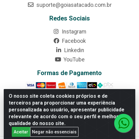
suporte@goiasatacado.com.br
Redes Sociais
Instagram
Facebook
Linkedin
YouTube
Formas de Pagamento
O nosso site coleta cookies próprios e de
terceiros para proporcionar uma experiência
personalizada ao usuário, apresentar publicidade
Rede Brasil - Avenida Universitária, nº 3860, Jardim das
Américas II Etapa - Anápolis/GO - CEP 75070-415 -
relevante de acordo com o seu perfil e melhorar a
CNPJ 07.728.073/0002-24
qualidade do nosso site.
Aceitar
Negar não essenciais